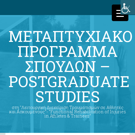
ΜΕΤΑΠΤΥΧΙΑΚΟ
ΠΡΟΓΡΑΜΜΑ
ΣΠΟΥΔΩΝ –
POSTGRADUATE
STUDIES
στη "Λειτουργική Διαχείριση Τραυματισμών σε Αθλητές
και Ασκουμένους"- “Functional Rehabilitation of Injuries
in Athletes & Trainees”