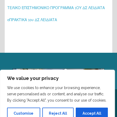
ΤΕΛΙΚΟ ΕΠΙΣΤΗΜΟΝΙΚΟ ΠΡΟΓΡΑΜΜΑ 1ΟΥ ΔΣ ΛΕΙΔΙΑΤΑ
eΠΡΑΚΤΙΚΑ 1ου ΔΣ ΛΕΙΔΙΑΤΑ
We value your privacy
We use cookies to enhance your browsing experience,
serve personalised ads or content, and analyse our traffic.
Επικοινωνία: Τμήμα Επιστήμης Φυσικής Αγωγής και
Αθλητισμού, Δημοκρίτειο Πανεπιστημίο Θράκης,
By clicking "Accept All", you consent to our use of cookies.
Πανεπιστημιούπολη, Τ.Κ. 69100 Κομοτηνή Τηλέφωνο: 25310
-39661 Email:leitourgiki@phyed.duth.gr
Customise
Reject All
Accept All