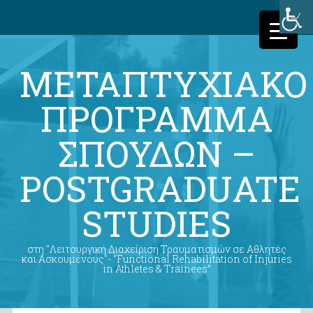
ΜΕΤΑΠΤΥΧΙΑΚΟ
ΠΡΟΓΡΑΜΜΑ
ΣΠΟΥΔΩΝ –
POSTGRADUATE
STUDIES
στη "Λειτουργική Διαχείριση Τραυματισμών σε Αθλητές
και Ασκουμένους"- “Functional Rehabilitation of Injuries
in Athletes & Trainees”