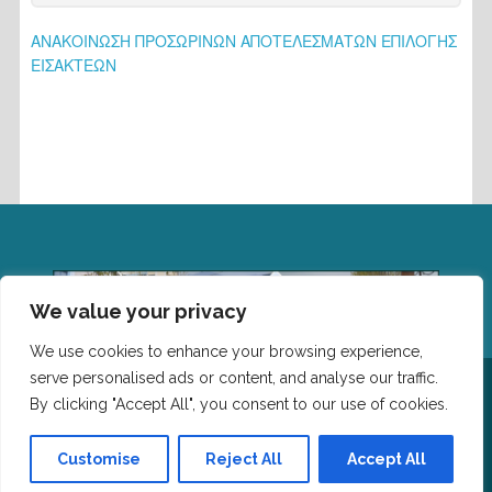
ΑΝΑΚΟΙΝΩΣΗ ΠΡΟΣΩΡΙΝΩΝ ΑΠΟΤΕΛΕΣΜΑΤΩΝ ΕΠΙΛΟΓΗΣ
ΕΙΣΑΚΤΕΩΝ
We value your privacy
We use cookies to enhance your browsing experience,
serve personalised ads or content, and analyse our traffic.
Επικοινωνία: Τμήμα Επιστήμης Φυσικής Αγωγής και
Αθλητισμού, Δημοκρίτειο Πανεπιστημίο Θράκης,
By clicking "Accept All", you consent to our use of cookies.
Πανεπιστημιούπολη, Τ.Κ. 69100 Κομοτηνή Τηλέφωνο: 25310
-39661 Email:leitourgiki@phyed.duth.gr
Customise
Reject All
Accept All