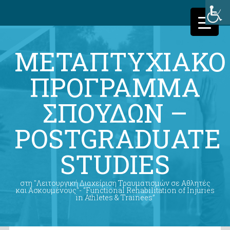
ΜΕΤΑΠΤΥΧΙΑΚΟ
ΠΡΟΓΡΑΜΜΑ
ΣΠΟΥΔΩΝ –
POSTGRADUATE
STUDIES
στη "Λειτουργική Διαχείριση Τραυματισμών σε Αθλητές
και Ασκουμένους"- “Functional Rehabilitation of Injuries
in Athletes & Trainees”