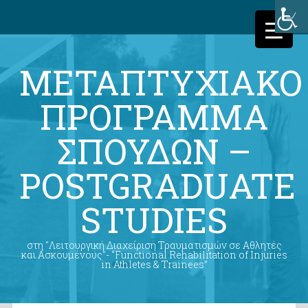
ΜΕΤΑΠΤΥΧΙΑΚΟ
ΠΡΟΓΡΑΜΜΑ
ΣΠΟΥΔΩΝ –
POSTGRADUATE
STUDIES
στη "Λειτουργική Διαχείριση Τραυματισμών σε Αθλητές
και Ασκουμένους"- “Functional Rehabilitation of Injuries
in Athletes & Trainees”